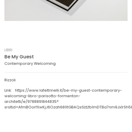
LIBRI
Be My Guest
Contemporary Welcoming
Rizzoli
Link:
https://www.lafeltrinelli.it/be-my-guest-contemporary-
welcoming-libro-parisotto-formenton-
architetti/e/9788891844835?
srsltid=AfmBOorfXwKjJ6Ozah68XtGBAQsSLtLfb1mDTBa7nm9Jx1rSh5