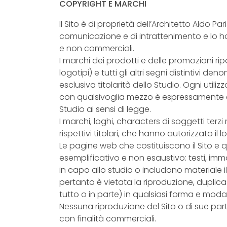
COPYRIGHT E MARCHI
Il Sito è di proprietà dell’Architetto Aldo Par
comunicazione e di intrattenimento e lo ha r
e non commerciali.
I marchi dei prodotti e delle promozioni ripor
logotipi) e tutti gli altri segni distintivi de
esclusiva titolarità dello Studio. Ogni utiliz
con qualsivoglia mezzo è espressamente e
Studio ai sensi di legge.
I marchi, loghi, characters di soggetti terzi 
rispettivi titolari, che hanno autorizzato il l
Le pagine web che costituiscono il Sito e 
esemplificativo e non esaustivo: testi, imm
in capo allo studio o includono materiale i
pertanto è vietata la riproduzione, duplica
tutto o in parte) in qualsiasi forma e modal
Nessuna riproduzione del Sito o di sue par
con finalità commerciali.