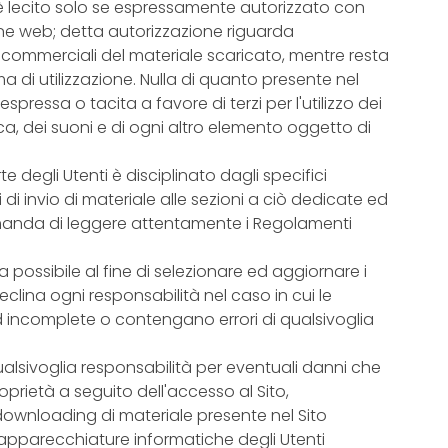
 è lecito solo se espressamente autorizzato con
ine web; detta autorizzazione riguarda
n commerciali del materiale scaricato, mentre resta
a di utilizzazione. Nulla di quanto presente nel
pressa o tacita a favore di terzi per l'utilizzo dei
fica, dei suoni e di ogni altro elemento oggetto di
te degli Utenti è disciplinato dagli specifici
di invio di materiale alle sezioni a ciò dedicate ed
manda di leggere attentamente i Regolamenti
 possibile al fine di selezionare ed aggiornare i
declina ogni responsabilità nel caso in cui le
od incomplete o contengano errori di qualsivoglia
qualsivoglia responsabilità per eventuali danni che
oprietà a seguito dell'accesso al Sito,
l downloading di materiale presente nel Sito
 apparecchiature informatiche degli Utenti