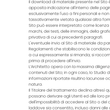
Il download di materiale presente nel Sito
apposita indicazione all'interno delle pag
esclusivamente l'uso a fini personali e no
tassativamente vietata qualsiasi altra form
Sito può essere interpretato come licenza es
marchi, dei testi, delle immagini, della gra
privativa di cui ai precedenti paragrafi.
L'eventuale invio al Sito di materiale da par
Regolamenti che stabiliscono le condizioni 
a cui espressamente si rimanda; si racco
prima di procedere all'invio.
L’Architetto opera con la massima diligenza
contenuti del Sito; in ogni caso, lo Studio 
informazioni riportate risultino lacunose 
natura.
Il Titolare del trattamento declina altresì 
possano derivare agli Utenti ed alle loro pr
dell'impossibilità di accedere al Sito o de
laddove sia consentito, incluso danni alle