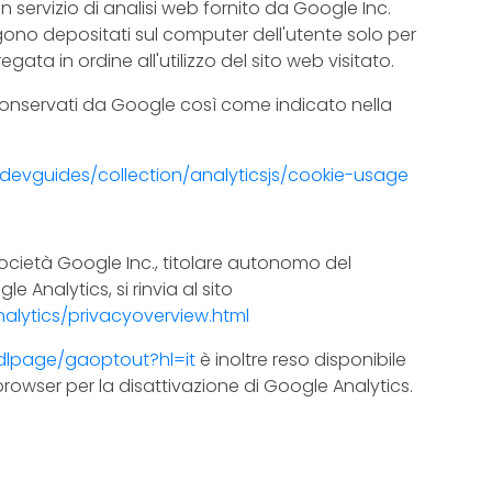
i un servizio di analisi web fornito da Google Inc.
gono depositati sul computer dell'utente solo per
gata in ordine all'utilizzo del sito web visitato.
conservati da Google così come indicato nella
devguides/collection/analyticsjs/cookie-usage
società Google Inc., titolare autonomo del
le Analytics, si rinvia al sito
alytics/privacyoverview.html
/dlpage/gaoptout?hl=it
è inoltre reso disponibile
owser per la disattivazione di Google Analytics.