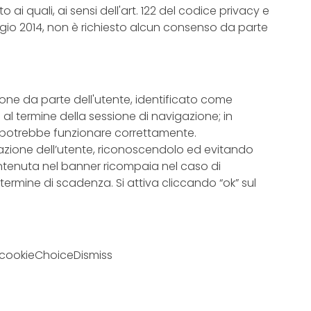
tto ai quali, ai sensi dell'art. 122 del codice privacy e
io 2014, non è richiesto alcun consenso da parte
ione da parte dell'utente, identificato come
l termine della sessione di navigazione; in
on potrebbe funzionare correttamente.
azione dell’utente, riconoscendolo ed evitando
ontenuta nel banner ricompaia nel caso di
l termine di scadenza. Si attiva cliccando “ok” sul
 cookieChoiceDismiss