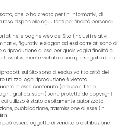
isotto, che lo ha creato per fini informativi, di
eso disponibile agli Utenti per finalità personali
tati nelle pagine web del Sito (inclusi i relativi
nominativi, figurativi e slogan ad essi correlati sono di
zo o riproduzione di essi per qualsivoglia finalità o
 tassativamente vietato e sarà perseguito dallo
riprodotti sul Sito sono di esclusiva titolarità dei
oro utilizzo: ogni riproduzione è vietata.
quanto in esse contenuto (incluso a titolo
agini, grafica, suoni) sono protette da copyright
l cui utilizzo è stato debitamente autorizzato;
zione, pubblicazione, trasmissione di esse (in
ità.
ti può essere oggetto di vendita o distribuzione