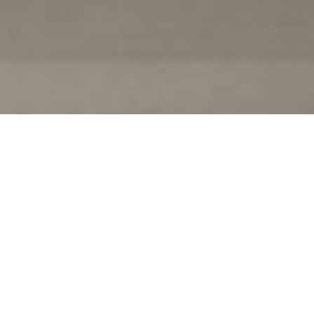
Casa G
Date:
2009
Luoghi:
Padova
Fotografo:
Paolo Utimpergher
La casa occupa la metà di una costruzione esistente che sorge in aperta
campagna, a sud di Padova.