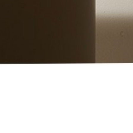
Duolì
Commissionato da:
Qu
Date:
2024
Fotografo:
Pietro Savorelli