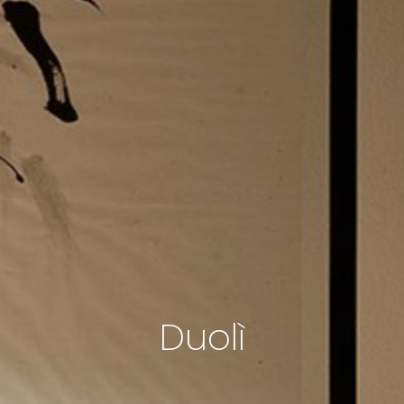
Duolì